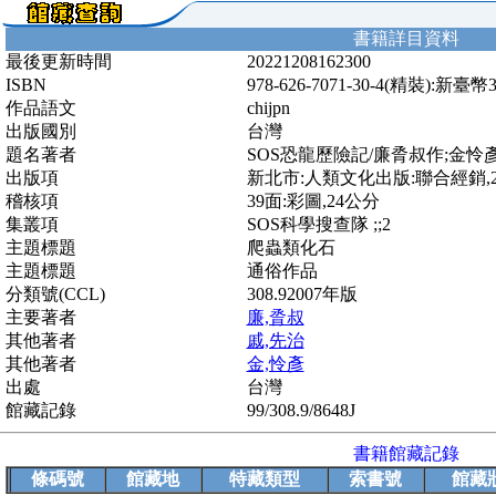
書籍詳目資料
最後更新時間
20221208162300
ISBN
978-626-7071-30-4(精裝):新臺幣
作品語文
chijpn
出版國別
台灣
題名著者
SOS恐龍歷險記/廉脀叔作;金怜
出版項
新北市:人類文化出版:聯合經銷,202
稽核項
39面:彩圖,24公分
集叢項
SOS科學搜查隊 ;;2
主題標題
爬蟲類化石
主題標題
通俗作品
分類號(CCL)
308.92007年版
主要著者
廉,脀叔
其他著者
戚,先治
其他著者
金,怜彥
出處
台灣
館藏記錄
99/308.9/8648J
書籍館藏記錄
條碼號
館藏地
特藏類型
索書號
館藏