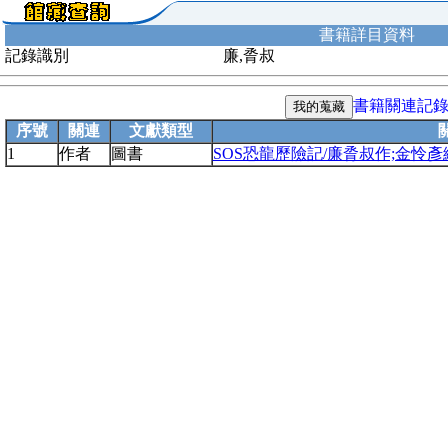
書籍詳目資料
記錄識別
廉,脀叔
書籍關連記
序號
關連
文獻類型
1
作者
圖書
SOS恐龍歷險記/廉脀叔作;金怜彥