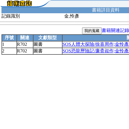
書籍詳目資料
記錄識別
金,怜彥
書籍關連記
序號
關連
文獻類型
1
R702
圖書
SOS人體大探險/徐喜周作;金怜
2
R702
圖書
SOS恐龍歷險記/廉脀叔作;金怜