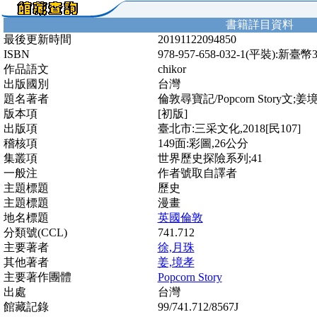
書籍詳目資料
最後更新時間
20191122094850
ISBN
978-957-658-032-1(平裝):新臺幣
作品語文
chikor
出版國別
台灣
題名著者
倫敦尋寶記/Popcorn Story文
版本項
[初版]
出版項
臺北市:三采文化,2018[民107]
稽核項
149面:彩圖,26公分
集叢項
世界歷史探險系列;41
一般注
作者號取自譯者
主題標題
歷史
主題標題
漫畫
地名標題
英國倫敦
分類號(CCL)
741.712
主要著者
徐,月珠
其他著者
姜,境孝
主要著作團體
Popcorn Story
出處
台灣
館藏記錄
99/741.712/8567J