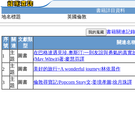
書籍詳目資料
地名標題
英國倫敦
書籍關連記
序
關
文獻類
關連名
號
連
型
主
在巴格達遇見珍.奧斯汀:一則友誼與勇氣的真實故事/碧.
圖書
1
題
(May Witwit)著;麥慧芬譯
主
圖書
美好的旅行=A wonderful journey/林依晨作
2
題
主
圖書
倫敦尋寶記/Popcorn Story文;姜境孝圖;徐月珠譯
3
題