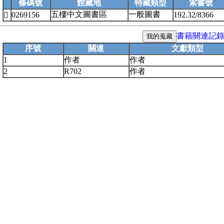
條碼號
館藏地
特藏類型
索書號
五樓中文圖書區
一般圖書
0269156
192.32/8366

書籍關連記
序號
關連
文獻類型
1
作者
作者
2
R702
作者