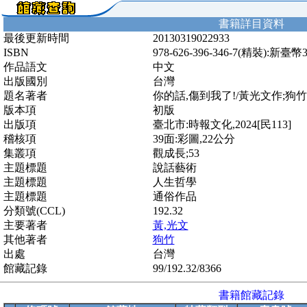
書籍詳目資料
最後更新時間
20130319022933
ISBN
978-626-396-346-7(精裝):新臺幣
作品語文
中文
出版國別
台灣
題名著者
你的話,傷到我了!/黃光文作;狗
版本項
初版
出版項
臺北市:時報文化,2024[民113]
稽核項
39面:彩圖,22公分
集叢項
觀成長;53
主題標題
說話藝術
主題標題
人生哲學
主題標題
通俗作品
分類號(CCL)
192.32
主要著者
黃,光文
其他著者
狗竹
出處
台灣
館藏記錄
99/192.32/8366
書籍館藏記錄