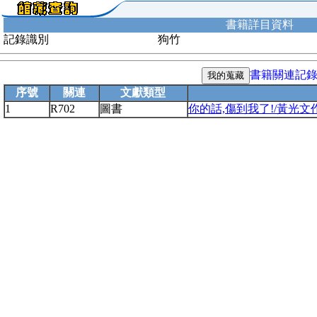
書籍詳目資料
記錄識別
狗竹
書籍關連記
序號
關連
文獻類型
1
R702
圖書
你的話,傷到我了!/黃光文