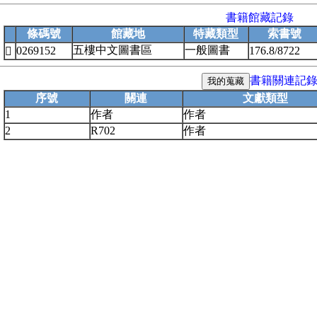
書籍館藏記錄
條碼號
館藏地
特藏類型
索書號
五樓中文圖書區
一般圖書
0269152
176.8/8722

書籍關連記
序號
關連
文獻類型
1
作者
作者
2
R702
作者