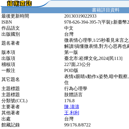
書籍詳目資料
最後更新時間
20130319022933
ISBN
978-626-394-395-7(平裝):新臺幣
作品語文
中文
出版國別
台灣
微表情心理學,1/25秒看見未言之
題名著者
解讀!搞懂微表情,對方心思再也
版本項
第一版
出版項
臺北市:崧燁文化,2024[民113]
稽核項
227面,23公分
一般注
POD版
表情x眼睛x動作x姿勢,暗中觀察
其它題名
住
主題標題
行為心理學
主題標題
肢體語言
分類號(CCL)
176.8
主要著者
陳,濤濤
其他著者
王,利利
出處
台灣
館藏記錄
99/176.8/8722