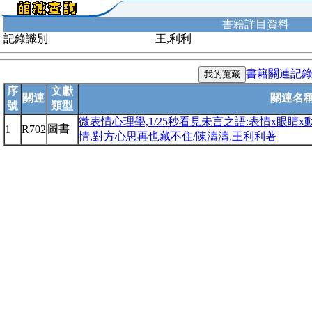
書籍詳目資料
記錄識別
王,利利
書籍關連記
序
文獻
關連
關連名
號
類型
微表情心理學,1/25秒看見未言之語:表情x眼睛x
圖書
1
R702
情,對方心思再也藏不住/陳濤濤,王利利著