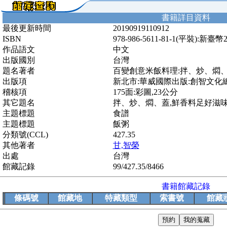
書籍詳目資料
最後更新時間
20190919110912
ISBN
978-986-5611-81-1(平裝):新臺幣
作品語文
中文
出版國別
台灣
題名著者
百變創意米飯料理:拌、炒、燜、
出版項
新北市:華威國際出版:創智文化總經銷
稽核項
175面:彩圖,23公分
其它題名
拌、炒、燜、蓋,鮮香料足好滋
主題標題
食譜
主題標題
飯粥
分類號(CCL)
427.35
其他著者
甘,智榮
出處
台灣
館藏記錄
99/427.35/8466
書籍館藏記錄
條碼號
館藏地
特藏類型
索書號
館藏