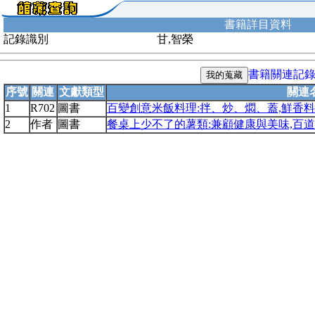
書籍詳目資料
記錄識別
甘,智榮
書籍關連記
序號
關連
文獻類型
關連
1
R702
圖書
百變創意米飯料理:拌、炒、燜、蓋,鮮香料
2
作者
圖書
餐桌上少不了的薯類:兼顧健康與美味,百