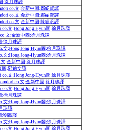
孝圖;徐月珠譯
ori co.文;金新中圖;鄺紹賢譯
ori co.文;金新中圖;鄺紹賢譯
ori co.文;金新中圖;陳睿汎譯
o.文;Hong Jong-Hyun圖;徐月珠譯
 co.文;金新中圖;徐月珠譯
孝圖;徐月珠譯
.文;Hong Jong-Hyun圖;徐月珠譯
.文;Hong Jong-Hyun圖;徐月珠譯
co.文;金新中圖;徐月珠譯
賢東圖;郭迪文譯
o.文;Hong Jong-Hyun圖;徐月珠譯
mdori co.文;金新中圖;徐月珠譯
o.文;Hong Jong-Hyun圖;徐月珠譯
孝圖;徐月珠譯
.文;Hong Jong-Hyun圖;徐月珠譯
徐月珠譯
東圖;劉徽譯
.文;Hong Jong-Hyun圖;徐月珠譯
o.文;Hong Jong-Hyun圖;徐月珠譯