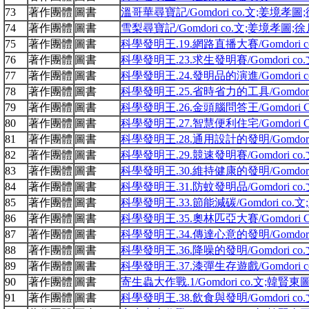
73
著作團體
圖書
溫哥華尋寶記/Gomdori co.文;姜境孝
74
著作團體
圖書
雪梨尋寶記/Gomdori co.文;姜境孝圖;
75
著作團體
圖書
科學發明王.19.網路直播大賽/Gomdori co
76
著作團體
圖書
科學發明王.23.求生發明賽/Gomdori co.文
77
著作團體
圖書
科學發明王.24.發明品的演進/Gomdori co
78
著作團體
圖書
科學發明王.25.省時省力的工具/Gomdori c
79
著作團體
圖書
科學發明王.26.金頭腦問答王/Gomdori Co
80
著作團體
圖書
科學發明王.27.智慧便利住宅/Gomdori Co
81
著作團體
圖書
科學發明王.28.通用設計的發明/Gomdori c
82
著作團體
圖書
科學發明王.29.競速發明賽/Gomdori co.文
83
著作團體
圖書
科學發明王.30.維持健康的發明/Gomdori c
84
著作團體
圖書
科學發明王.31.防蚊發明品/Gomdori co.文
85
著作團體
圖書
科學發明王.33.節能減碳/Gomdori co.文;
86
著作團體
圖書
科學發明王.35.奧林匹亞大賽/Gomdori
87
著作團體
圖書
科學發明王.34.傳達心意的發明/Gomdor
88
著作團體
圖書
科學發明王.36.降噪的發明/Gomdori co.文
89
著作團體
圖書
科學發明王.37.漆彈生存遊戲/Gomdori co
90
著作團體
圖書
寄生蟲大作戰.1/Gomdori co.文;韓賢
91
著作團體
圖書
科學發明王.38.飲食與發明/Gomdori c