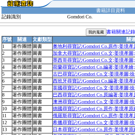
書籍詳目資料
記錄識別
Gomdori Co.
書籍關連記
序號
關連
文獻類型
關
1
著作團體
圖書
奧地利尋寶記/Gomdori Co.原作;姜境
2
著作團體
圖書
加拿大尋寶記/Gomdori Co.文;姜境孝
3
著作團體
圖書
墨西哥尋寶記/Gomdori Co.文;姜境孝
4
著作團體
圖書
荷蘭尋寶記/Gomdori Co.編著;姜境孝
5
著作團體
圖書
古巴尋寶記/Gomdori Co.文;姜境孝圖
6
著作團體
圖書
西班牙尋寶記/Gomdori Co.編著;姜境
7
著作團體
圖書
英國尋寶記/Gomdori Co.文;姜境孝圖
8
著作團體
圖書
巴西尋寶記/Gomdori Co.原編著;姜境
9
著作團體
圖書
澳洲尋寶記/Gomdori Co.文;姜境孝圖
10
著作團體
圖書
德國尋寶記/Gomdori Co.原作;姜境孝原
11
著作團體
圖書
俄羅斯尋寶記/Gomdori Co.原作;姜境
12
著作團體
圖書
希臘尋寶記/Gomdori Co.文;姜境孝圖
13
著作團體
圖書
日本尋寶記/Gomdori Co.原作;姜境孝原