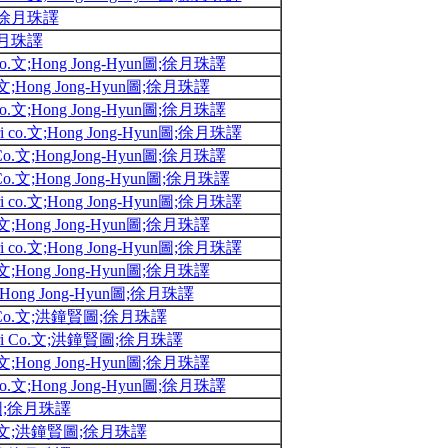
圖;徐月珠譯
徐月珠譯
.文;Hong Jong-Hyun圖;徐月珠譯
;Hong Jong-Hyun圖;徐月珠譯
.文;Hong Jong-Hyun圖;徐月珠譯
o.文;Hong Jong-Hyun圖;徐月珠譯
.文;HongJong-Hyun圖;徐月珠譯
.文;Hong Jong-Hyun圖;徐月珠譯
o.文;Hong Jong-Hyun圖;徐月珠譯
;Hong Jong-Hyun圖;徐月珠譯
o.文;Hong Jong-Hyun圖;徐月珠譯
;Hong Jong-Hyun圖;徐月珠譯
Hong Jong-Hyun圖;徐月珠譯
 Co.文;洪鐘賢圖;徐月珠譯
i Co.文;洪鐘賢圖;徐月珠譯
;Hong Jong-Hyun圖;徐月珠譯
.文;Hong Jong-Hyun圖;徐月珠譯
東圖;徐月珠譯
o.文;洪鐘賢圖;徐月珠譯