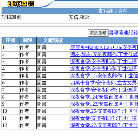
書籍詳目資料
記錄識別
安倍,夜郎
書籍關連記
序號
關連
文獻類型
1
作者
圖書
康康兔=Rabbits Can Can/安
2
作者
圖書
酒友,飯友/安倍夜郎作;丁世佳譯
3
作者
圖書
深夜食堂/安倍夜郎作;丁世佳譯
4
作者
圖書
深夜食堂/安倍夜郎作;丁世佳譯
5
作者
圖書
深夜食堂.21/安倍夜郎作;丁世
6
作者
圖書
四萬十食堂/安倍夜郎,左古文男
7
作者
圖書
深夜食堂/安倍夜郎作;丁世佳譯
8
作者
圖書
深夜食堂..24/安倍夜郎著;丁世
9
作者
圖書
深夜食堂..23/安倍夜郎著;丁世
10
作者
圖書
深夜食堂.25/安倍夜郎作;丁世
11
作者
圖書
深夜食堂/安倍夜郎作;丁世佳譯
12
作者
圖書
深夜食堂.27/安倍夜郎作;丁世