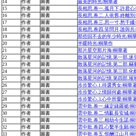
14
作者
圖書
最美的時光/桐華著
15
作者
圖書
長相思.卷一.孤月下,許君心
16
作者
圖書
長相思.卷二.人依舊,終離別
17
作者
圖書
長相思.卷三.思一寸,愁千縷
18
作者
圖書
長相思.卷四.笑問月,誰與共
19
作者
圖書
那些回不去的年少時光/桐
20
作者
圖書
半暖時光/桐華作
21
作者
圖書
那片星空那片海/桐華著
22
作者
圖書
散落星河的記憶.第一部.迷
23
作者
圖書
散落星河的記憶.第二部.竊
24
作者
圖書
散落星河的記憶.第三部.化
25
作者
圖書
散落星河的記憶.第四部.璀
26
作者
圖書
步步驚心.1.待選秀女/桐華
27
作者
圖書
步步驚心.2.情歸何處/桐華
28
作者
圖書
步步驚心.3.心中所愛/桐華
29
作者
圖書
雲中歌.卷一.緣定綠羅裙/桐
30
作者
圖書
雲中歌.卷二.情亂長安城/桐
31
作者
圖書
雲中歌.卷三.相劫今生諾/桐
32
作者
圖書
雲中歌.卷四.心繫半生願/桐
33
作者
圖書
雲中歌.卷五.恨酬江山月/桐