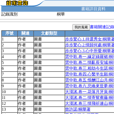
書籍詳目資料
記錄識別
桐華
書籍關連記
序號
關連
文獻類型
1
作者
圖書
步步驚心.1.待選秀女/桐華
2
作者
圖書
步步驚心.2.情歸何處/桐華
3
作者
圖書
步步驚心.3.心中所愛/桐華
4
作者
圖書
雲中歌.卷一.緣定綠羅裙/桐
5
作者
圖書
雲中歌.卷二.情亂長安城/桐
6
作者
圖書
雲中歌.卷三.相劫今生諾/桐
7
作者
圖書
雲中歌.卷四.心繫半生願/桐
8
作者
圖書
雲中歌.卷五.恨酬江山月/桐
9
作者
圖書
雲中歌.卷六.悲喚來世夢/桐
10
作者
圖書
大漠謠.卷一.花落月牙泉/桐
11
作者
圖書
大漠謠.卷二.情寄鴛鴦藤/桐
12
作者
圖書
大漠謠.卷三.情飛祈連山/桐
13
作者
圖書
曾許諾/桐華著