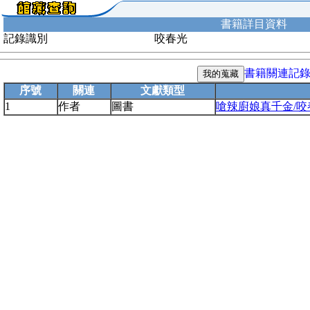
書籍詳目資料
記錄識別
咬春光
書籍關連記
序號
關連
文獻類型
1
作者
圖書
嗆辣廚娘真千金/咬