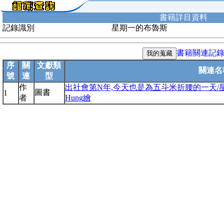
書籍詳目資料
記錄識別
星期一的布魯斯
書籍關連記
序
關
文獻類
關連名
號
連
型
作
出社會第N年,今天也是為五斗米折腰的一天/星期一的布
圖書
1
者
Hung繪