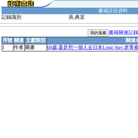
書籍詳目資料
記錄識別
吳,典宜
書籍關連記
序號
關連
文獻類型
關連
1
作者
圖書
60歲,還是想一個人去日本Long Stay: