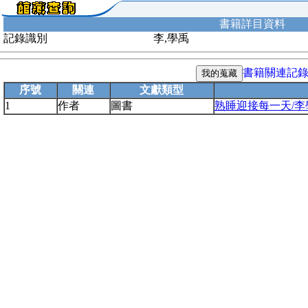
書籍詳目資料
記錄識別
李,學禹
書籍關連記
序號
關連
文獻類型
1
作者
圖書
熟睡迎接每一天/李