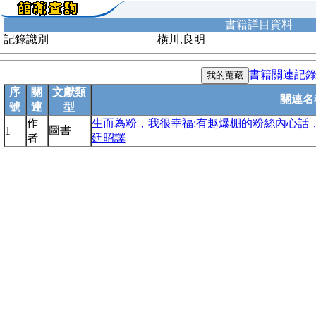
書籍詳目資料
記錄識別
橫川,良明
書籍關連記
序
關
文獻類
關連名
號
連
型
作
生而為粉，我很幸福:有趣爆棚的粉絲內心話，
圖書
1
者
廷昭譯