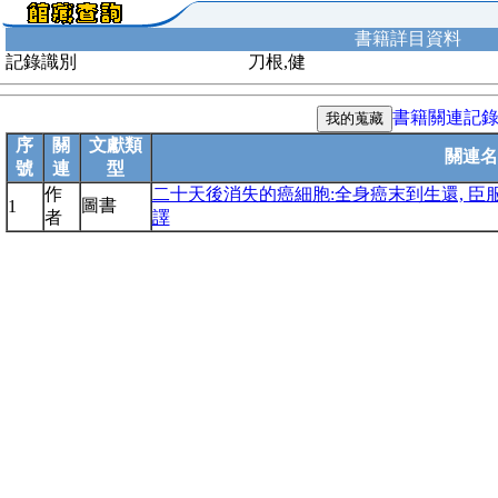
書籍詳目資料
記錄識別
刀根,健
書籍關連記
序
關
文獻類
關連名
號
連
型
作
二十天後消失的癌細胞:全身癌末到生還, 臣服
圖書
1
者
譯