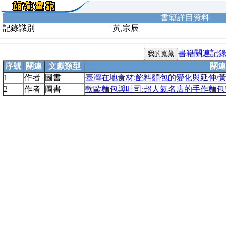
書籍詳目資料
記錄識別
黃,宗辰
書籍關連記
序號
關連
文獻類型
關連
1
作者
圖書
臺灣在地食材:餡料麵包的變化與延伸/
2
作者
圖書
軟歐麵包與吐司:超人氣名店的手作麵包