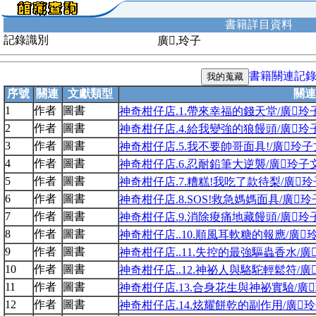
書籍詳目資料
記錄識別
廣,玲子
書籍關連記
序號
關連
文獻類型
關連
1
作者
圖書
神奇柑仔店.1.帶來幸福的錢天堂/廣玲子文
2
作者
圖書
神奇柑仔店.4.給我變強的狼饅頭/廣玲子文
3
作者
圖書
神奇柑仔店.5.我不要帥哥面具!/廣玲子文;
4
作者
圖書
神奇柑仔店.6.忍耐鉛筆大逆襲/廣玲子文;j
5
作者
圖書
神奇柑仔店.7.糟糕!我吃了款待梨/廣玲子文
6
作者
圖書
神奇柑仔店.8.SOS!救急媽媽面具/廣玲子
7
作者
圖書
神奇柑仔店.9.消除痠痛地藏饅頭/廣玲
8
作者
圖書
神奇柑仔店..10.順風耳軟糖的報應/廣玲子
9
作者
圖書
神奇柑仔店..11.失控的最強驅蟲香水/廣玲
10
作者
圖書
神奇柑仔店..12.神祕人與駱駝輕鬆符/廣玲
11
作者
圖書
神奇柑仔店.13.合身花生與神祕實驗/廣玲
12
作者
圖書
神奇柑仔店.14.炫耀餅乾的副作用/廣玲子文