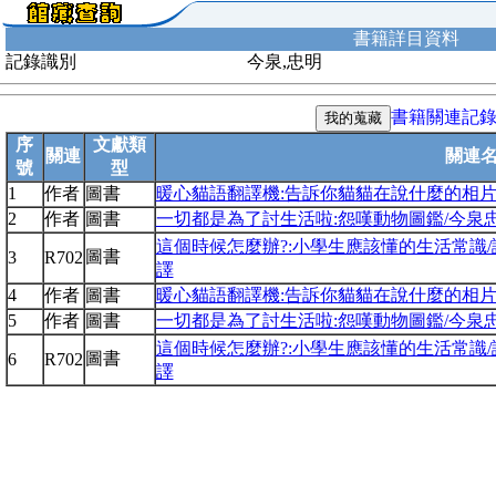
書籍詳目資料
記錄識別
今泉,忠明
書籍關連記
序
文獻類
關連
關連
號
型
1
作者
圖書
暖心貓語翻譯機:告訴你貓貓在說什麼的相片
2
作者
圖書
一切都是為了討生活啦:怨嘆動物圖鑑/今泉
這個時候怎麼辦?:小學生應該懂的生活常識/
圖書
3
R702
譯
4
作者
圖書
暖心貓語翻譯機:告訴你貓貓在說什麼的相片
5
作者
圖書
一切都是為了討生活啦:怨嘆動物圖鑑/今泉
這個時候怎麼辦?:小學生應該懂的生活常識/
圖書
6
R702
譯