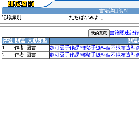
書籍詳目資料
記錄識別
たちばなみよこ
書籍關連記
序號
關連
文獻類型
關連
1
作者
圖書
超可愛手作課!輕鬆手縫84個不織布造型
2
作者
圖書
超可愛手作課!輕鬆手縫84個不織布造型