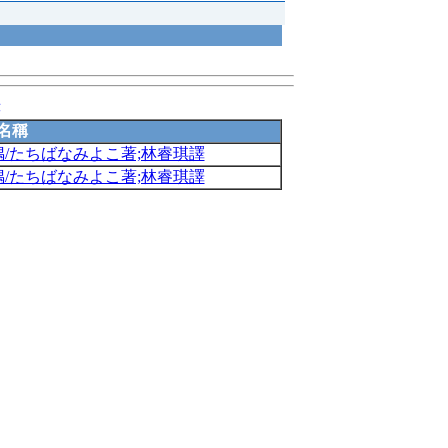
錄
名稱
偶/たちばなみよこ著;林睿琪譯
偶/たちばなみよこ著;林睿琪譯