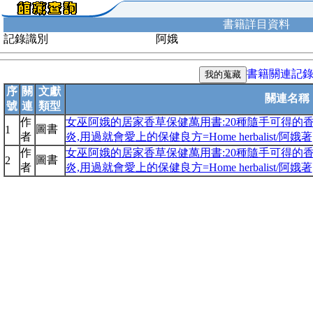
書籍詳目資料
記錄識別
阿娥
書籍關連記
序
關
文獻
關連名稱
號
連
類型
作
女巫阿娥的居家香草保健萬用書:20種隨手可得的
圖書
1
者
炎,用過就會愛上的保健良方=Home herbalist/阿娥著
作
女巫阿娥的居家香草保健萬用書:20種隨手可得的
圖書
2
者
炎,用過就會愛上的保健良方=Home herbalist/阿娥著