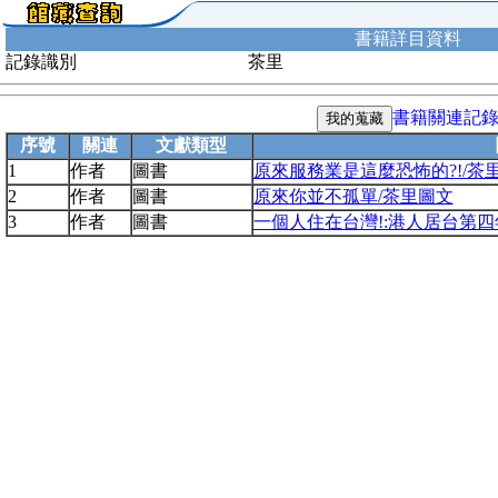
書籍詳目資料
記錄識別
茶里
書籍關連記
序號
關連
文獻類型
1
作者
圖書
原來服務業是這麼恐怖的?!/茶里
2
作者
圖書
原來你並不孤單/茶里圖文
3
作者
圖書
一個人住在台灣!:港人居台第四