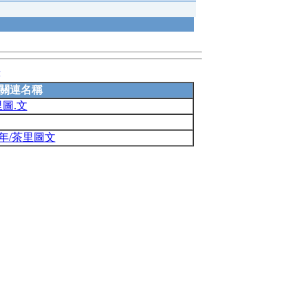
錄
關連名稱
圖.文
年/茶里圖文