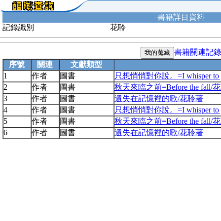
書籍詳目資料
記錄識別
花聆
書籍關連記
序號
關連
文獻類型
1
作者
圖書
只想悄悄對你說。=I whisper to
2
作者
圖書
秋天來臨之前=Before the fall
3
作者
圖書
遺失在記憶裡的歌/花聆著
4
作者
圖書
只想悄悄對你說。=I whisper to
5
作者
圖書
秋天來臨之前=Before the fall
6
作者
圖書
遺失在記憶裡的歌/花聆著