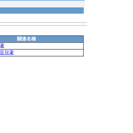
錄
關連名稱
著
蜜豆兒著