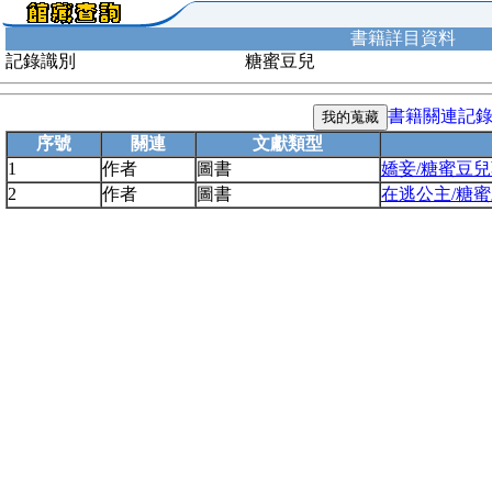
書籍詳目資料
記錄識別
糖蜜豆兒
書籍關連記
序號
關連
文獻類型
1
作者
圖書
嬌妾/糖蜜豆兒
2
作者
圖書
在逃公主/糖