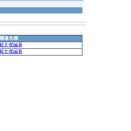
錄
關連名稱
/戴文傑編著
/戴文傑編著