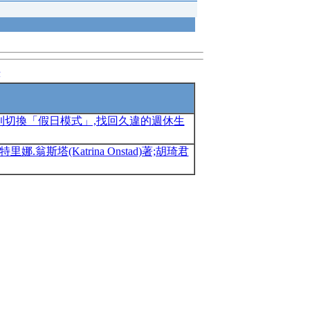
錄
利切換「假日模式」,找回久違的週休生
翁斯塔(Katrina Onstad)著;胡琦君