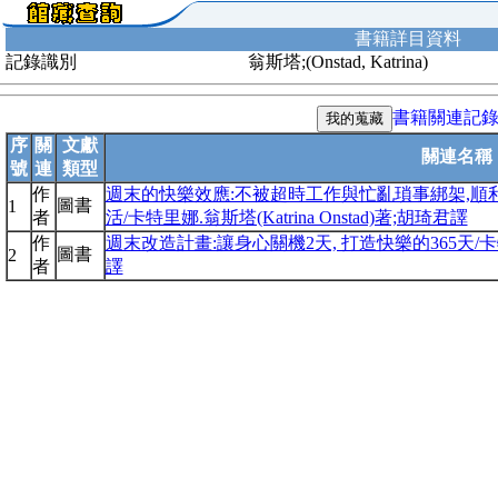
書籍詳目資料
記錄識別
翁斯塔;(Onstad, Katrina)
書籍關連記
序
關
文獻
關連名稱
號
連
類型
作
週末的快樂效應:不被超時工作與忙亂瑣事綁架,順
圖書
1
者
活/卡特里娜.翁斯塔(Katrina Onstad)著;胡琦君譯
作
週末改造計畫:讓身心關機2天, 打造快樂的365天/卡特里娜.
圖書
2
者
譯