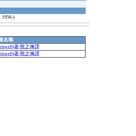
 1956-)
錄
連名稱
rnwell)著;熊之琳譯
rnwell)著;熊之琳譯