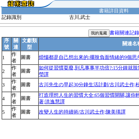
書籍詳目資料
記錄識別
古川,武士
書籍關連記
序
關
文獻類
關連名
號
連
型
作
圖書
煩惱都是自己想出來的:擺脫負面情緒的9個思
1
者
作
如何從習慣耍廢,到凡事事半功倍?:15分鐘就脫
圖書
2
者
瑩譯
作
圖書
古川先生の早起30分鐘生活計劃/古川武士作;
3
者
作
打造理想人生的習慣大全:65個習慣開關,讓你
圖書
4
者
著;洪逸慧譯
作
圖書
改變人生的持續術/古川武士作;陳美瑛譯
5
者