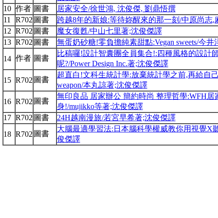
10
作者
圖書
居家安全/徐世鴻, 沈俊傑, 劉鼎悟撰
11
R702
圖書
跨越8年的新娘:等待妳醒來的那一刻/中原尚志,
12
R702
圖書
魔女復甦/中山七里著;沈俊傑譯
13
R702
圖書
無蛋奶砂糖!零負擔純素甜點:Vegan sweets/
比稿囉!設計智囊團全員集合!:四種風格的設計
作者
圖書
14
呢?/Power Design Inc.著;沈俊傑譯
超直白!文科生統計學:放棄統計學之前,再給自己一次機會!=The 
圖書
15
R702
weapon/本丸諒著;沈俊傑譯
無印良品 居家辦公 簡約時尚 整理哲學:WFH
圖書
16
R702
身!/mujikko等著;沈俊傑譯
17
R702
圖書
24H越南漫旅/若宮早希著;沈俊傑譯
大腦最適學習法:日本腦科學權威教你用視覺X聽覺
圖書
18
R702
俊傑譯