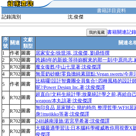
書籍詳目資料
記錄識別
沈,俊傑
書籍關連記
序
文獻
關連
關連名
號
類型
1
作者
圖書
居家安全/徐世鴻, 沈俊傑, 劉鼎悟撰
2
R702
圖書
跨越8年的新娘:等待妳醒來的那一刻/中原尚志,
3
R702
圖書
魔女復甦/中山七里著;沈俊傑譯
4
R702
圖書
無蛋奶砂糖!零負擔純素甜點:Vegan sweets/
比稿囉!設計智囊團全員集合!:四種風格的設計
作者
圖書
5
呢?/Power Design Inc.著;沈俊傑譯
超直白!文科生統計學:放棄統計學之前,再給自己一次機會!=The 
圖書
6
R702
weapon/本丸諒著;沈俊傑譯
無印良品 居家辦公 簡約時尚 整理哲學:WFH
圖書
7
R702
身!/mujikko等著;沈俊傑譯
8
R702
圖書
24H越南漫旅/若宮早希著;沈俊傑譯
大腦最適學習法:日本腦科學權威教你用視覺X聽覺
圖書
9
R702
俊傑譯