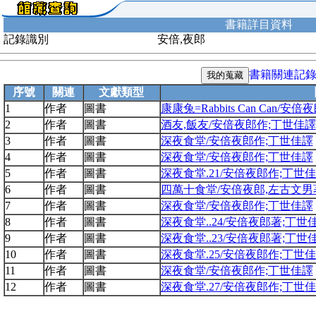
書籍詳目資料
記錄識別
安倍,夜郎
書籍關連記
序號
關連
文獻類型
1
作者
圖書
康康兔=Rabbits Can Can/安
2
作者
圖書
酒友,飯友/安倍夜郎作;丁世佳譯
3
作者
圖書
深夜食堂/安倍夜郎作;丁世佳譯
4
作者
圖書
深夜食堂/安倍夜郎作;丁世佳譯
5
作者
圖書
深夜食堂.21/安倍夜郎作;丁世
6
作者
圖書
四萬十食堂/安倍夜郎,左古文男
7
作者
圖書
深夜食堂/安倍夜郎作;丁世佳譯
8
作者
圖書
深夜食堂..24/安倍夜郎著;丁世
9
作者
圖書
深夜食堂..23/安倍夜郎著;丁世
10
作者
圖書
深夜食堂.25/安倍夜郎作;丁世
11
作者
圖書
深夜食堂/安倍夜郎作;丁世佳譯
12
作者
圖書
深夜食堂.27/安倍夜郎作;丁世