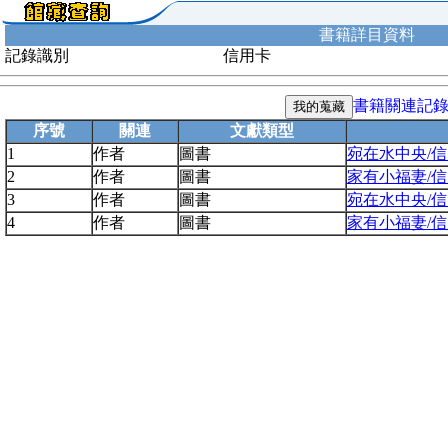
書籍詳目資料
記錄識別
信用卡
書籍關連記
序號
關連
文獻類型
1
作者
圖書
宛在水中央/
2
作者
圖書
家有小福妻/
3
作者
圖書
宛在水中央/
4
作者
圖書
家有小福妻/