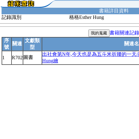
書籍詳目資料
記錄識別
格格Esther Hung
書籍關連記
序
文獻類
關連
關連名
號
型
出社會第N年,今天也是為五斗米折腰的一天/星期一的
圖書
1
R702
Hung繪