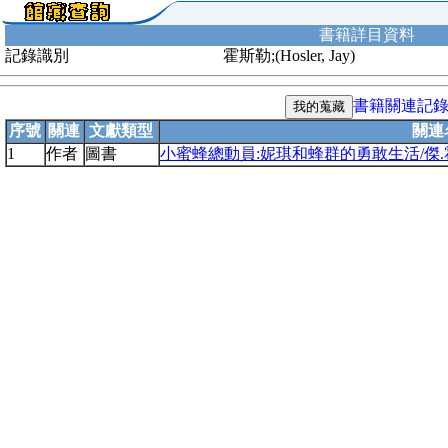
書籍詳目資料
記錄識別
霍斯勒;(Hosler, Jay)
書籍關連記
序號
關連
文獻類型
關連
1
作者
圖書
小蜜蜂總動員:妮琪和蜂群的勇敢生活/傑.霍斯勒