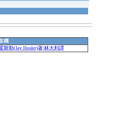
錄
名稱
(Jay Hosler)著;林大利譯