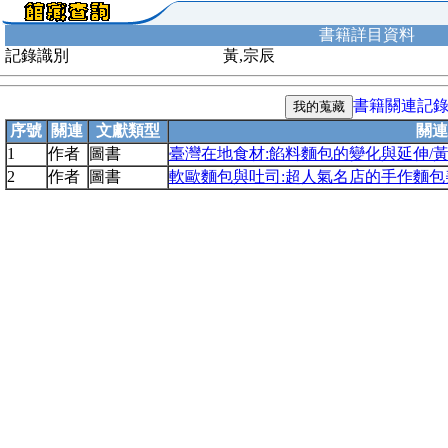
書籍詳目資料
記錄識別
黃,宗辰
書籍關連記
序號
關連
文獻類型
關連
1
作者
圖書
臺灣在地食材:餡料麵包的變化與延伸/
2
作者
圖書
軟歐麵包與吐司:超人氣名店的手作麵包