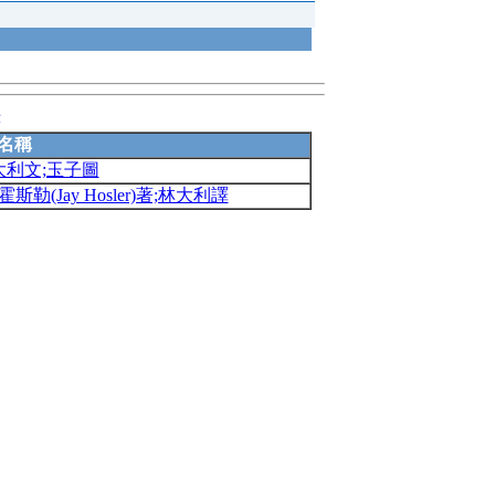
錄
名稱
大利文;玉子圖
(Jay Hosler)著;林大利譯