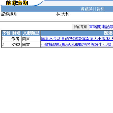
書籍詳目資料
記錄識別
林,大利
書籍關連記
序號
關連
文獻類型
關連
1
作者
圖書
病毒不是故意的?!:認識傳染病大小事/林
2
R702
圖書
小蜜蜂總動員:妮琪和蜂群的勇敢生活/傑.霍斯勒