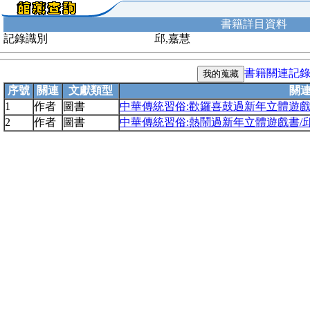
書籍詳目資料
記錄識別
邱,嘉慧
書籍關連記
序號
關連
文獻類型
關
1
作者
圖書
中華傳統習俗:歡鑼喜鼓過新年立體遊戲
2
作者
圖書
中華傳統習俗:熱鬧過新年立體遊戲書/