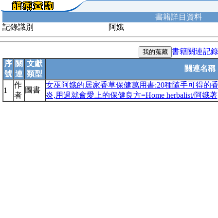
書籍詳目資料
記錄識別
阿娥
書籍關連記
序
關
文獻
關連名稱
號
連
類型
作
女巫阿娥的居家香草保健萬用書:20種隨手可得的
圖書
1
者
炎,用過就會愛上的保健良方=Home herbalist/阿娥著