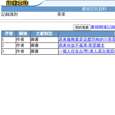
書籍詳目資料
記錄識別
茶里
書籍關連記
序號
關連
文獻類型
1
作者
圖書
原來服務業是這麼恐怖的?!/茶里
2
作者
圖書
原來你並不孤單/茶里圖文
3
作者
圖書
一個人住在台灣!:港人居台第四