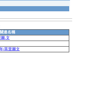
錄
關連名稱
圖.文
年/茶里圖文