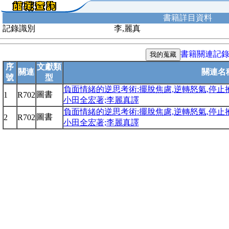
書籍詳目資料
記錄識別
李,麗真
書籍關連記
序
文獻類
關連
關連名
號
型
負面情緒的逆思考術:擺脫焦慮,逆轉怒氣,停止
圖書
1
R702
小田全宏著;李麗真譯
負面情緒的逆思考術:擺脫焦慮,逆轉怒氣,停止
圖書
2
R702
小田全宏著;李麗真譯