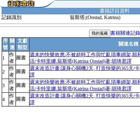
書籍詳目資料
記錄識別
翁斯塔;(Onstad, Katrina)
書籍關連記
序
關
文獻
關連名稱
號
連
類型
作
週末的快樂效應:不被超時工作與忙亂瑣事綁架,順
圖書
1
者
活/卡特里娜.翁斯塔(Katrina Onstad)著;胡琦君譯
作
週末改造計畫:讓身心關機2天, 打造快樂的365天/卡特里娜.
圖書
2
者
譯
作
週末的快樂效應:不被超時工作與忙亂瑣事綁架,順
圖書
3
者
活/卡特里娜.翁斯塔(Katrina Onstad)著;胡琦君譯
作
週末改造計畫:讓身心關機2天, 打造快樂的365天/卡特里娜.
圖書
4
者
譯