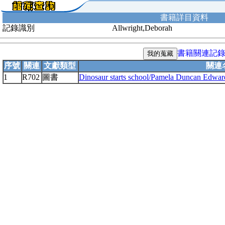
書籍詳目資料
記錄識別
Allwright,Deborah
書籍關連記
序號
關連
文獻類型
關連
1
R702
圖書
Dinosaur starts school/Pamela Duncan Edwards