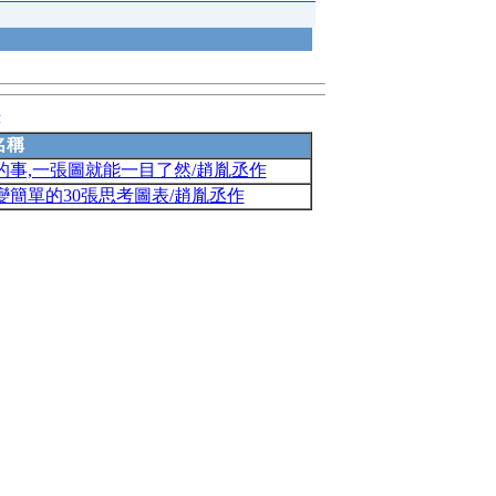
錄
名稱
的事,一張圖就能一目了然/趙胤丞作
簡單的30張思考圖表/趙胤丞作