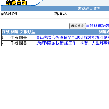
書籍詳目資料
記錄識別
趙,胤丞
書籍關連記
序號
關連
文獻類型
關連
1
作者
圖書
畫出完美心智圖超簡單:30分鐘才能說清楚
2
作者
圖書
拆解問題的技術:讓工作、學習、人生難事變