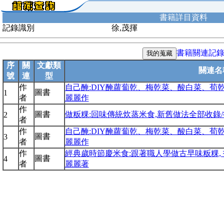
書籍詳目資料
記錄識別
徐,茂揮
書籍關連記
序
關
文獻類
關連名
號
連
型
作
自己醃:DIY醃蘿蔔乾、梅乾菜、酸白菜、荀乾
圖書
1
者
麗麗作
作
圖書
做粄粿:回味傳統炊蒸米食,新舊做法全部收錄/
2
者
作
自己醃:DIY醃蘿蔔乾、梅乾菜、酸白菜、荀乾
圖書
3
者
麗麗作
作
經典歲時節慶米食:跟著職人學做古早味粄粿, 找回
圖書
4
者
麗麗著