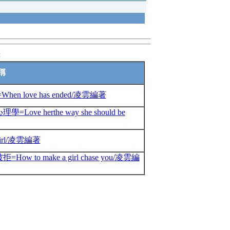
錄
稱
love has ended/凌雲編著
herthe way she should be
girl/凌雲編著
 make a girl chase you/凌雲編