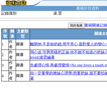
書籍詳目資料
記錄識別
凌,雲
書籍關連記
序
關
文獻類
關連名
號
連
型
作
圖書
離開他,不是妳的錯:用平常心,面對愛人的變心=When 
1
者
作
用心追,宅男照樣把正妹:你不能不知道の把妹心理學=Love 
圖書
2
者
loved/凌雲編著
作
圖書
先處理心情,再處理愛情=No one loves a tough 
3
者
作
你一定要學的撩妹心理學:想要把妹,就不要怕被拒=How to
圖書
4
者
著