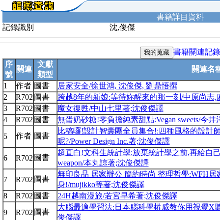
書籍詳目資料
記錄識別
沈,俊傑
書籍關連記
序
文獻
關連
關連名
號
類型
1
作者
圖書
居家安全/徐世鴻, 沈俊傑, 劉鼎悟撰
2
R702
圖書
跨越8年的新娘:等待妳醒來的那一刻/中原尚志,
3
R702
圖書
魔女復甦/中山七里著;沈俊傑譯
4
R702
圖書
無蛋奶砂糖!零負擔純素甜點:Vegan sweets/
比稿囉!設計智囊團全員集合!:四種風格的設計
作者
圖書
5
呢?/Power Design Inc.著;沈俊傑譯
超直白!文科生統計學:放棄統計學之前,再給自己一次機會!=The 
圖書
6
R702
weapon/本丸諒著;沈俊傑譯
無印良品 居家辦公 簡約時尚 整理哲學:WFH
圖書
7
R702
身!/mujikko等著;沈俊傑譯
8
R702
圖書
24H越南漫旅/若宮早希著;沈俊傑譯
大腦最適學習法:日本腦科學權威教你用視覺X聽覺
圖書
9
R702
俊傑譯