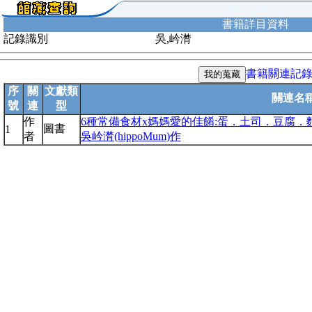
書籍詳目資料
記錄識別
吳,岒潸
書籍關連記
序
關
文獻類
關連名
號
連
型
作
6種常備食材x媽媽愛的佳餚:蛋．土司．豆腐．麵
圖書
1
者
吳岒潸(hippoMum)作