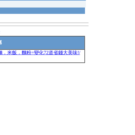
錄
稱
．米飯．麵粉=變化72道省錢大美味!/